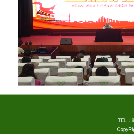
TEL：
CopyRi