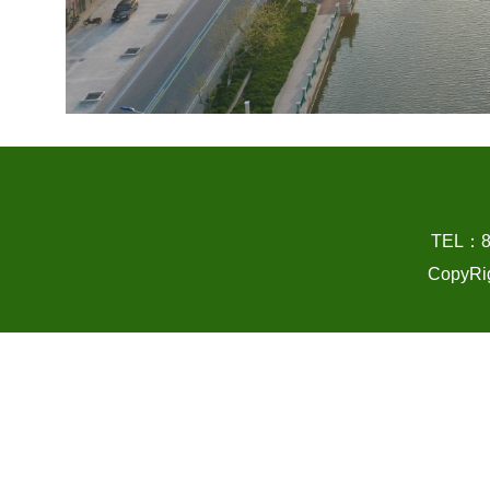
TEL：
CopyRi