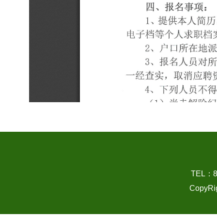
TEL：
CopyRi