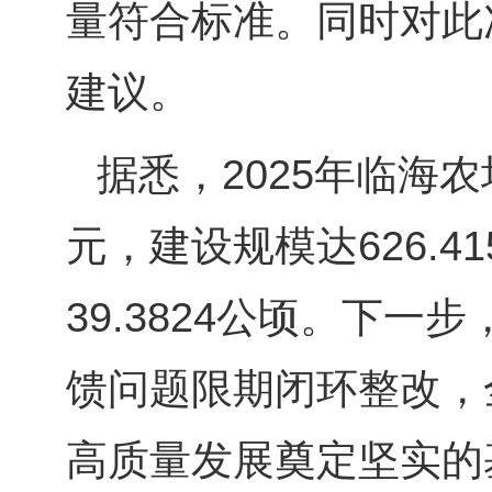
量符合标准。同时对此
建议。
据悉，
202
5
年临海农
元
，建设规模
达
626.41
39.3824
公顷。
下一步
馈
问题
限期
闭环整改
，
高质量
发展
奠定坚实的